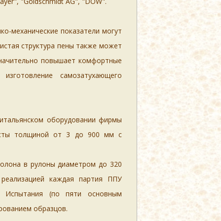
yer", "Goldschmidt AG", "DOW".
ко-механические показатели могут
истая структура пены также может
значительно повышает комфортные
 изготовление самозатухающего
 итальянском оборудовании фирмы
исты толщиной
от 3 до 900 мм с
олона в рулоны диаметром до 320
 реализацией каждая партия ППУ
. Испытания (по пяти основным
рованием образцов.