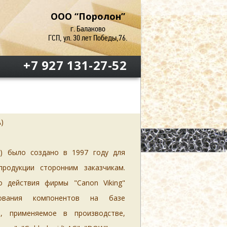
ООО “Поролон”
г. Балаково
ГСП, ул. 30 лет Победы,76.
+7 927 131-27-52
)
У) было создано в 1997 году для
родукции сторонним заказчикам.
го действия фирмы
"Canon Viking"
рования компонентов на базе
ё, применяемое в производстве,