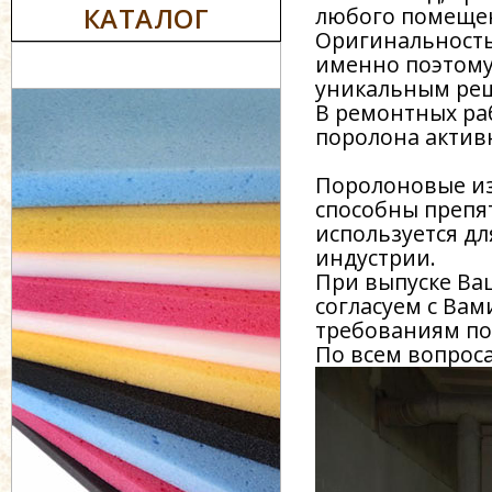
КАТАЛОГ
любого помеще
Оригинальность
именно поэтому
уникальным реш
В ремонтных ра
поролона активн
Поролоновые изд
способны препя
используется дл
индустрии.
При выпуске Ва
согласуем с Ва
требованиям п
По всем вопрос